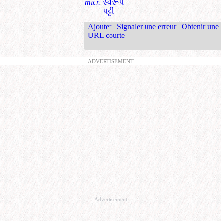
micr.
સ્વરૂપ
પટ્ટી
Ajouter
|
Signaler une erreur
|
Obtenir une
URL courte
ADVERTISEMENT
Advertisement