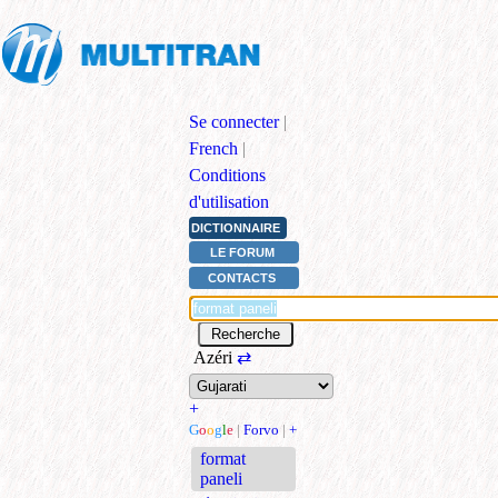
Se connecter
|
French
|
Conditions
d'utilisation
DICTIONNAIRE
LE FORUM
CONTACTS
Azéri
⇄
+
G
o
o
g
l
e
|
Forvo
|
+
format
paneli