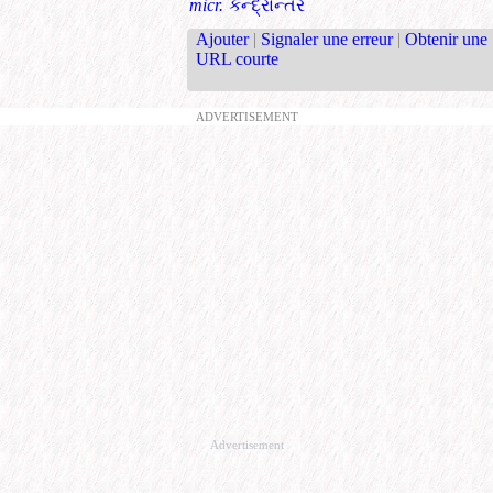
micr.
કેન્દ્રાન્તર
Ajouter
|
Signaler une erreur
|
Obtenir une
URL courte
ADVERTISEMENT
Advertisement