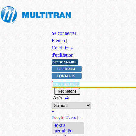
Se connecter
|
French
|
Conditions
d'utilisation
DICTIONNAIRE
LE FORUM
CONTACTS
Azéri
⇄
+
G
o
o
g
l
e
|
Forvo
|
+
fokus
uzunluğu