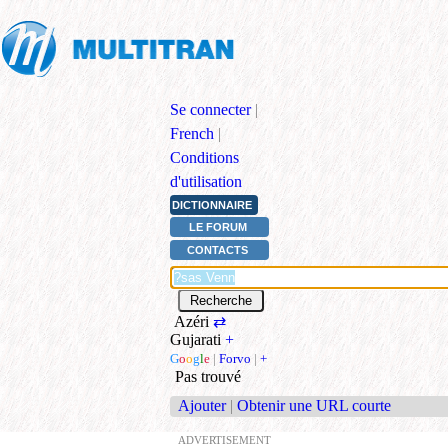
Se connecter
|
French
|
Conditions
d'utilisation
DICTIONNAIRE
LE FORUM
CONTACTS
Azéri
⇄
Gujarati
+
G
o
o
g
l
e
|
Forvo
|
+
Pas trouvé
Ajouter
|
Obtenir une URL courte
ADVERTISEMENT