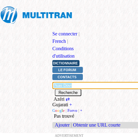
Se connecter
|
French
|
Conditions
d'utilisation
DICTIONNAIRE
LE FORUM
CONTACTS
Azéri
⇄
Gujarati
+
G
o
o
g
l
e
|
Forvo
|
+
Pas trouvé
Ajouter
|
Obtenir une URL courte
ADVERTISEMENT