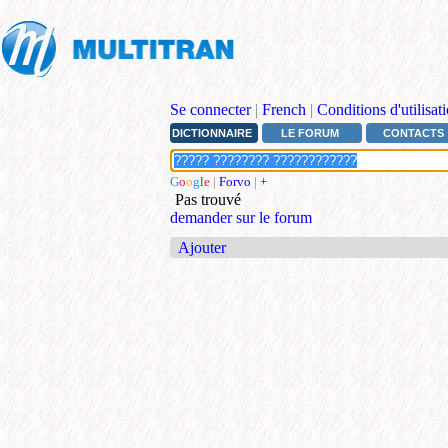
Se connecter
|
French
|
Conditions d'utilisat
DICTIONNAIRE
LE FORUM
CONTACTS
G
o
o
g
l
e
|
Forvo
|
+
Pas trouvé
demander sur le forum
Ajouter