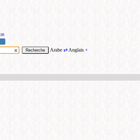
ion
Arabe
⇄
Anglais
+