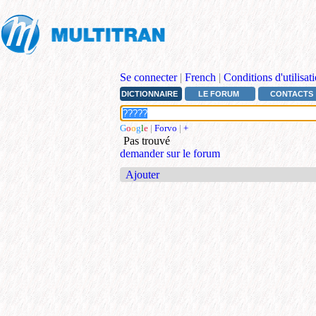
Se connecter
|
French
|
Conditions d'utilisat
DICTIONNAIRE
LE FORUM
CONTACTS
G
o
o
g
l
e
|
Forvo
|
+
Pas trouvé
demander sur le forum
Ajouter