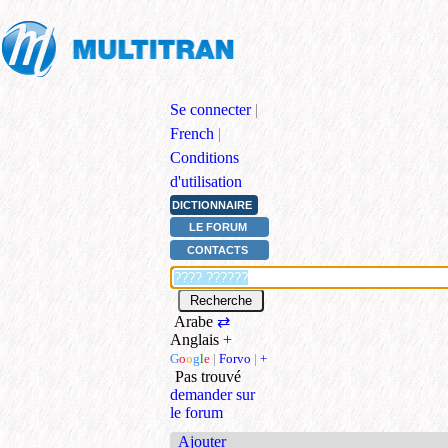
Se connecter
|
French
|
Conditions
d'utilisation
DICTIONNAIRE
LE FORUM
CONTACTS
Arabe
⇄
Anglais
+
G
o
o
g
l
e
|
Forvo
|
+
Pas trouvé
demander sur
le forum
Ajouter