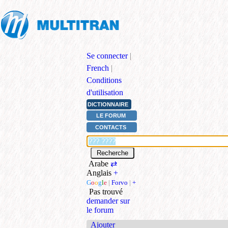
Se connecter
|
French
|
Conditions
d'utilisation
DICTIONNAIRE
LE FORUM
CONTACTS
Arabe
⇄
Anglais
+
G
o
o
g
l
e
|
Forvo
|
+
Pas trouvé
demander sur
le forum
Ajouter