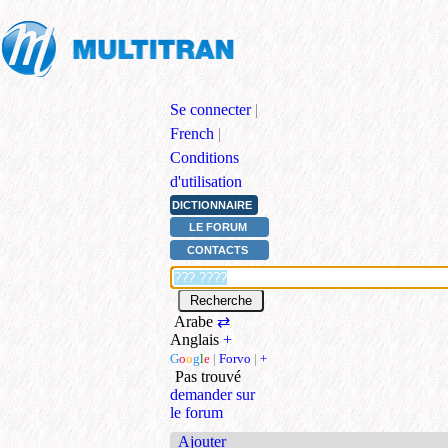
Se connecter
|
French
|
Conditions
d'utilisation
DICTIONNAIRE
LE FORUM
CONTACTS
Arabe
⇄
Anglais
+
G
o
o
g
l
e
|
Forvo
|
+
Pas trouvé
demander sur
le forum
Ajouter