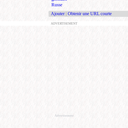
Russe
Ajouter
|
Obtenir une URL courte
ADVERTISEMENT
Advertisement