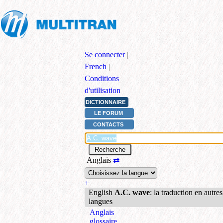
Se connecter
|
French
|
Conditions
d'utilisation
DICTIONNAIRE
LE FORUM
CONTACTS
Anglais
⇄
+
English
A.C. wave
: la traduction en autres
langues
Anglais
glossaire