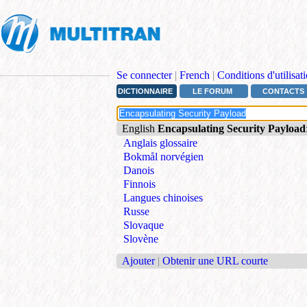
Se connecter
|
French
|
Conditions d'utilisat
DICTIONNAIRE
LE FORUM
CONTACTS
English
Encapsulating Security Payload
Anglais glossaire
Bokmål norvégien
Danois
Finnois
Langues chinoises
Russe
Slovaque
Slovène
Ajouter
|
Obtenir une URL courte