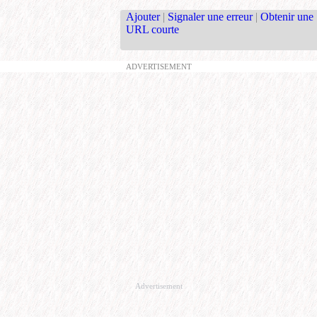
Ajouter
|
Signaler une erreur
|
Obtenir une
URL courte
ADVERTISEMENT
Advertisement