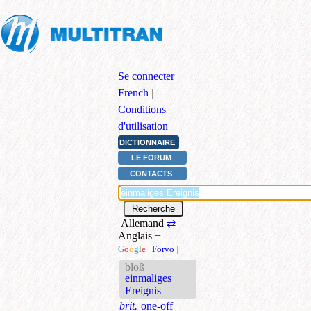
Se connecter
|
French
|
Conditions
d'utilisation
DICTIONNAIRE
LE FORUM
CONTACTS
Allemand
⇄
Anglais
+
G
o
o
g
l
e
|
Forvo
|
+
bloß
einmaliges
Ereignis
brit.
one-off