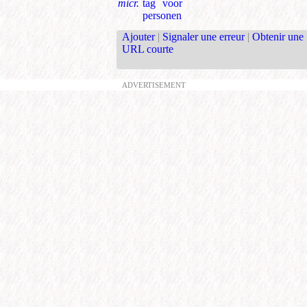
micr.
tag voor
personen
Ajouter
|
Signaler une erreur
|
Obtenir une
URL courte
ADVERTISEMENT