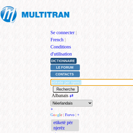
Se connecter
|
French
|
Conditions
d'utilisation
DICTIONNAIRE
LE FORUM
CONTACTS
Albanais
⇄
+
G
o
o
g
l
e
|
Forvo
|
+
etiketë për
njerëz