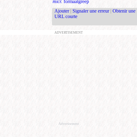
micr.
formaatgreep
Ajouter
|
Signaler une erreur
|
Obtenir une
URL courte
ADVERTISEMENT
Advertisement