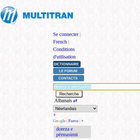
Se connecter
|
French
|
Conditions
d'utilisation
DICTIONNAIRE
LE FORUM
CONTACTS
Albanais
⇄
+
G
o
o
g
l
e
|
Forvo
|
+
doreza e
përmasimit