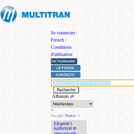
Se connecter
|
French
|
Conditions
d'utilisation
DICTIONNAIRE
LE FORUM
CONTACTS
Albanais
⇄
+
G
o
o
g
l
e
|
Forvo
|
+
Eksperti i
kalibrimit të
altoparlantit