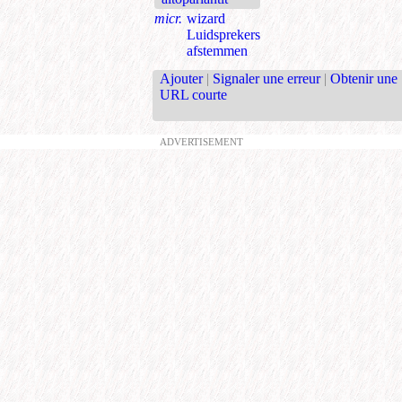
micr.
wizard
Luidsprekers
afstemmen
Ajouter
|
Signaler une erreur
|
Obtenir une
URL courte
ADVERTISEMENT