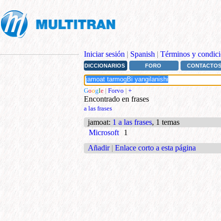
Iniciar sesión
|
Spanish
|
Términos y condici
DICCIONARIOS
FORO
CONTACTO
G
o
o
g
l
e
|
Forvo
|
+
Encontrado en frases
a las frases
jamoat
:
1 a las frases
, 1 temas
Microsoft
1
Añadir
|
Enlace corto a esta página