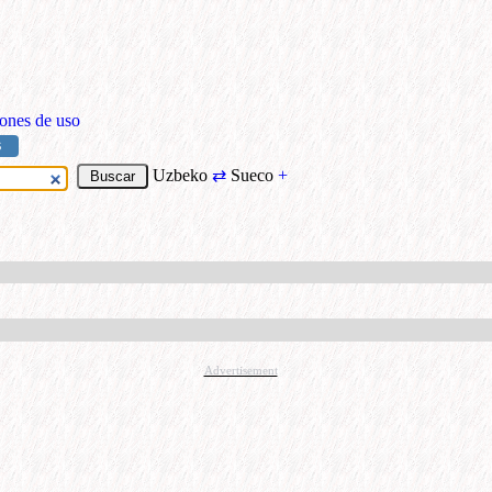
ones de uso
S
Uzbeko
⇄
Sueco
+
Advertisement