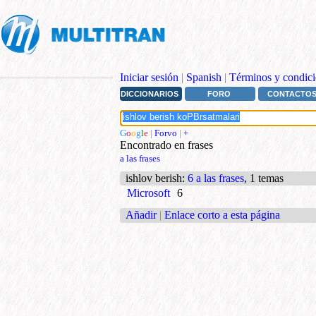
Iniciar sesión
|
Spanish
|
Términos y condici
DICCIONARIOS
FORO
CONTACTO
G
o
o
g
l
e
|
Forvo
|
+
Encontrado en frases
a las frases
ishlov berish
:
6 a las frases
, 1 temas
Microsoft
6
Añadir
|
Enlace corto a esta página