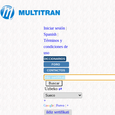
Iniciar sesión
|
Spanish
|
Términos y
condiciones de
uso
DICCIONARIOS
FORO
CONTACTOS
Uzbeko
⇄
+
G
o
o
g
l
e
|
Forvo
|
+
ildiz sertifikati