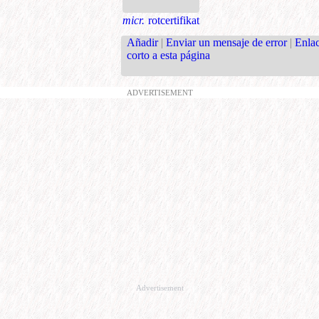
micr.
rotcertifikat
Añadir
|
Enviar un mensaje de error
|
Enla
corto a esta página
ADVERTISEMENT
Advertisement