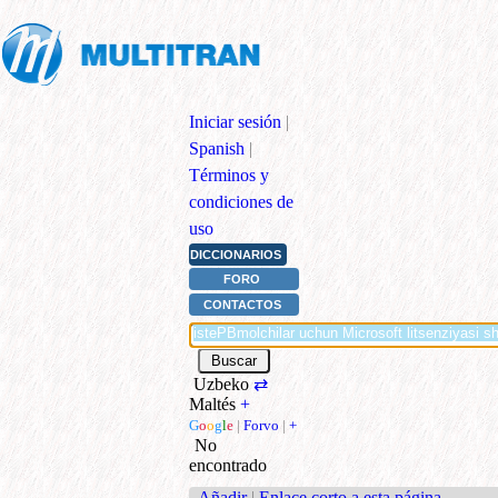
Iniciar sesión
|
Spanish
|
Términos y
condiciones de
uso
DICCIONARIOS
FORO
CONTACTOS
Uzbeko
⇄
Maltés
+
G
o
o
g
l
e
|
Forvo
|
+
No
encontrado
Añadir
|
Enlace corto a esta página