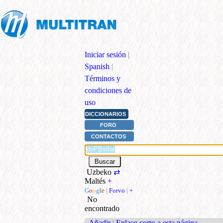
Iniciar sesión
|
Spanish
|
Términos y
condiciones de
uso
DICCIONARIOS
FORO
CONTACTOS
Uzbeko
⇄
Maltés
+
G
o
o
g
l
e
|
Forvo
|
+
No
encontrado
Añadir
|
Enlace corto a esta página