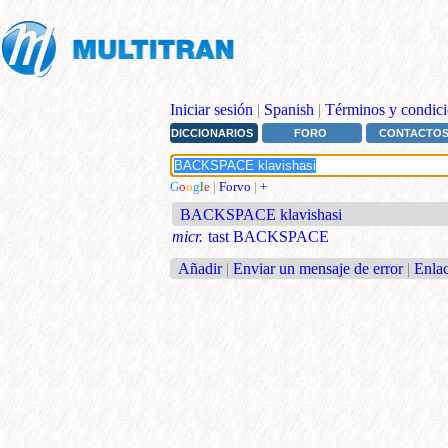
Iniciar sesión
|
Spanish
|
Términos y condici
DICCIONARIOS
FORO
CONTACTO
G
o
o
g
l
e
|
Forvo
|
+
BACKSPACE klavishasi
micr.
tast BACKSPACE
Añadir
|
Enviar un mensaje de error
|
Enlac