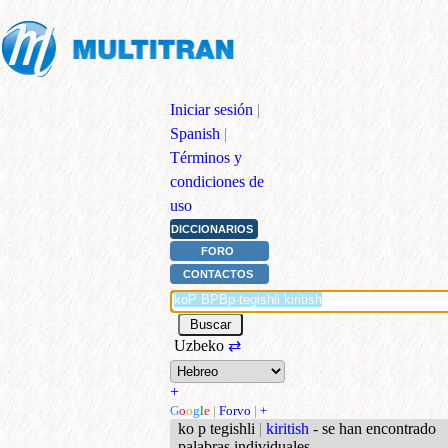
Iniciar sesión
|
Spanish
|
Términos y
condiciones de
uso
DICCIONARIOS
FORO
CONTACTOS
Uzbeko
⇄
+
G
o
o
g
l
e
|
Forvo
|
+
ko p tegishli
|
kiritish
- se han encontrado
palabras individuales