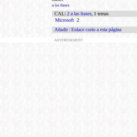
a las frases
CAL
:
2 a las frases
, 1 temas
Microsoft
2
Añadir
|
Enlace corto a esta página
ADVERTISEMENT