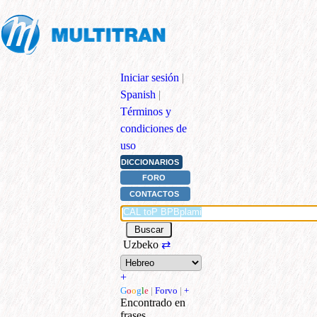
Iniciar sesión
|
Spanish
|
Términos y
condiciones de
uso
DICCIONARIOS
FORO
CONTACTOS
Uzbeko
⇄
+
G
o
o
g
l
e
|
Forvo
|
+
Encontrado en
frases