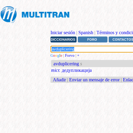
Iniciar sesión
|
Spanish
|
Términos y condici
DICCIONARIOS
FORO
CONTACTO
G
o
o
g
l
e
|
Forvo
|
+
avduplicering
s
micr.
дедупликација
Añadir
|
Enviar un mensaje de error
|
Enlac