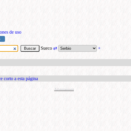
ones de uso
S
Sueco
⇄
+
e corto a esta página
Advertisement