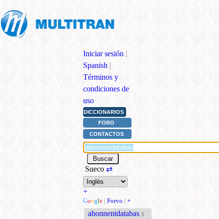
Iniciar sesión
|
Spanish
|
Términos y
condiciones de
uso
DICCIONARIOS
FORO
CONTACTOS
Sueco
⇄
+
G
o
o
g
l
e
|
Forvo
|
+
abonnentdatabas
s