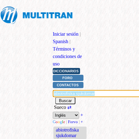
Iniciar sesión
|
Spanish
|
Términos y
condiciones de
uso
DICCIONARIOS
FORO
CONTACTOS
Sueco
⇄
+
G
o
o
g
l
e
|
Forvo
|
+
abiotrofiska
sjukdomar