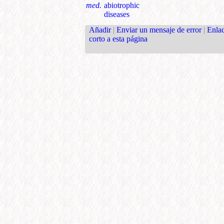
med.
abiotrophic
diseases
Añadir
|
Enviar un mensaje de error
|
Enla
corto a esta página