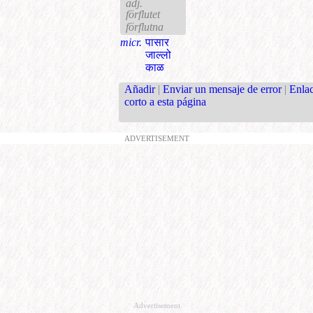
adj.
förflutet
förflutna
micr.
पासार
जाल्लो
काळ
Añadir
|
Enviar un mensaje de error
|
Enla
corto a esta página
ADVERTISEMENT
Advertisement