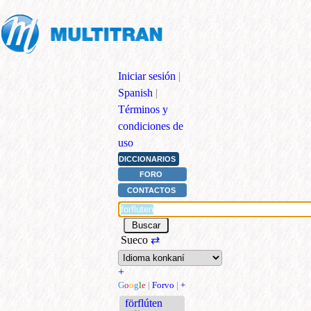
Iniciar sesión
|
Spanish
|
Términos y
condiciones de
uso
DICCIONARIOS
FORO
CONTACTOS
Sueco
⇄
+
G
o
o
g
l
e
|
Forvo
|
+
förflúten