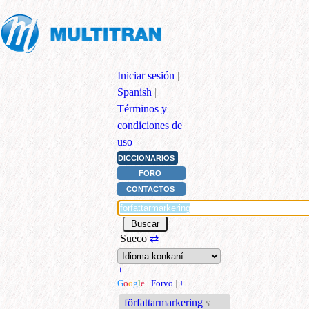
Iniciar sesión
|
Spanish
|
Términos y
condiciones de
uso
DICCIONARIOS
FORO
CONTACTOS
Sueco
⇄
+
G
o
o
g
l
e
|
Forvo
|
+
författarmarkering
s