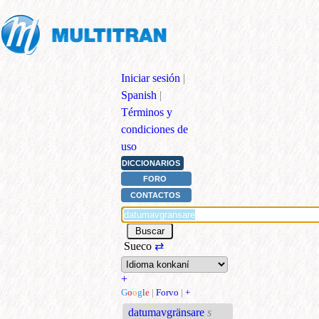
Iniciar sesión
|
Spanish
|
Términos y
condiciones de
uso
DICCIONARIOS
FORO
CONTACTOS
Sueco
⇄
+
G
o
o
g
l
e
|
Forvo
|
+
datumavgränsare
s