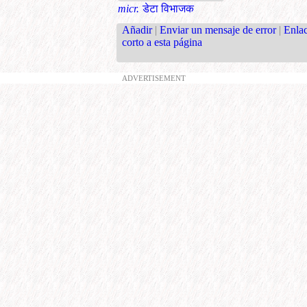
micr.
डेटा विभाजक
Añadir
|
Enviar un mensaje de error
|
Enla
corto a esta página
ADVERTISEMENT