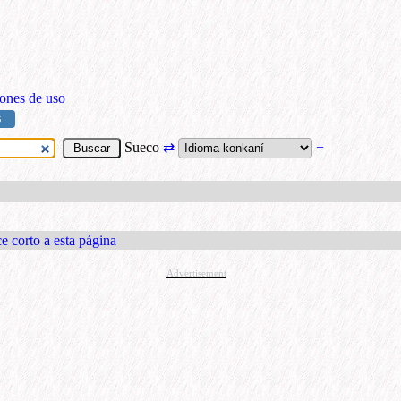
ones de uso
S
Sueco
⇄
+
e corto a esta página
Advertisement