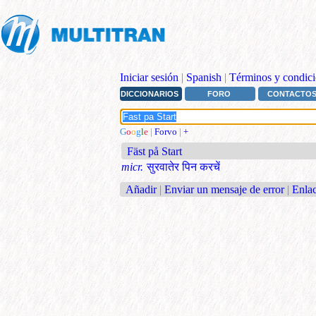
Iniciar sesión
|
Spanish
|
Términos y condici
DICCIONARIOS
FORO
CONTACTO
G
o
o
g
l
e
|
Forvo
|
+
Fäst på Start
micr.
सुरवातेर पिन करचें
Añadir
|
Enviar un mensaje de error
|
Enlac