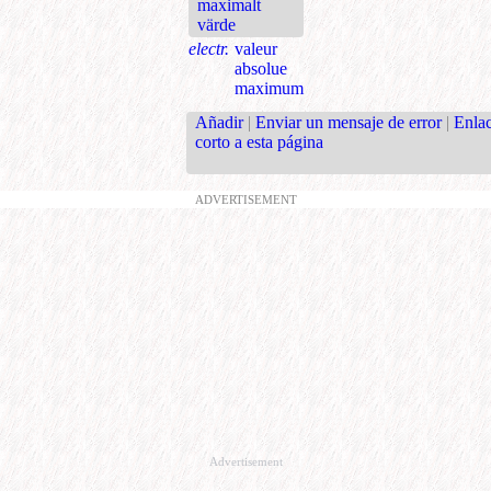
maximalt
värde
electr.
valeur
absolue
maximum
Añadir
|
Enviar un mensaje de error
|
Enla
corto a esta página
ADVERTISEMENT
Advertisement