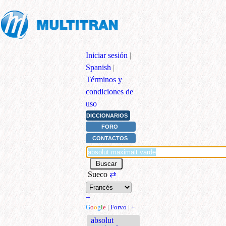
Iniciar sesión
|
Spanish
|
Términos y
condiciones de
uso
DICCIONARIOS
FORO
CONTACTOS
Sueco
⇄
+
G
o
o
g
l
e
|
Forvo
|
+
absolut