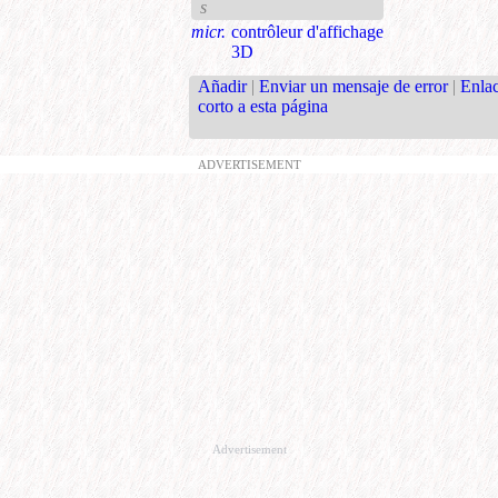
s
micr.
contrôleur d'affichage
3D
Añadir
|
Enviar un mensaje de error
|
Enla
corto a esta página
ADVERTISEMENT
Advertisement