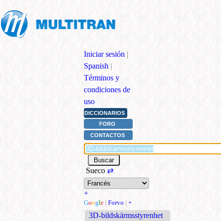
Iniciar sesión
|
Spanish
|
Términos y
condiciones de
uso
DICCIONARIOS
FORO
CONTACTOS
Sueco
⇄
+
G
o
o
g
l
e
|
Forvo
|
+
3D-bildskärmsstyrenhet