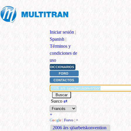
Iniciar sesión
|
Spanish
|
Términos y
condiciones de
uso
DICCIONARIOS
FORO
CONTACTOS
Sueco
⇄
+
G
o
o
g
l
e
|
Forvo
|
+
2006 års sjöarbetskonvention