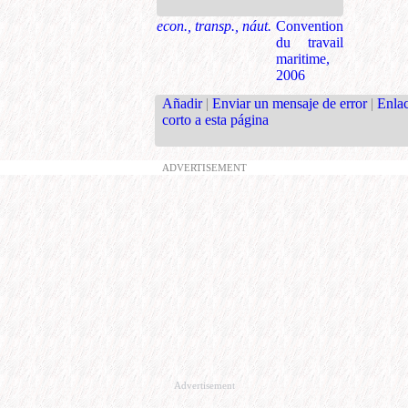
econ., transp., náut.
Convention
du travail
maritime,
2006
Añadir
|
Enviar un mensaje de error
|
Enla
corto a esta página
ADVERTISEMENT
Advertisement