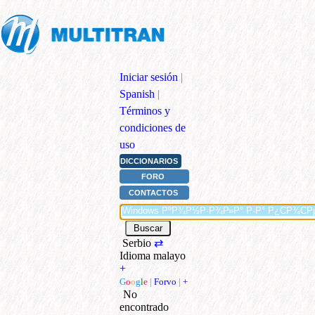
Iniciar sesión
|
Spanish
|
Términos y
condiciones de
uso
DICCIONARIOS
FORO
CONTACTOS
Serbio
⇄
Idioma malayo
+
G
o
o
g
l
e
|
Forvo
|
+
No
encontrado