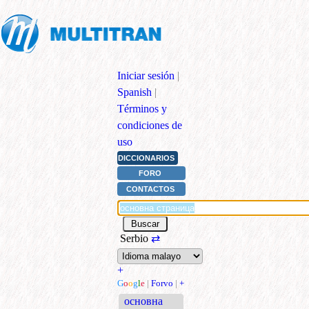
Iniciar sesión
|
Spanish
|
Términos y
condiciones de
uso
DICCIONARIOS
FORO
CONTACTOS
Serbio
⇄
+
G
o
o
g
l
e
|
Forvo
|
+
основна