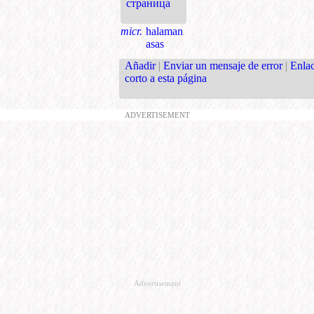
страница
micr.
halaman
asas
Añadir
|
Enviar un mensaje de error
|
Enla
corto a esta página
ADVERTISEMENT
Advertisement