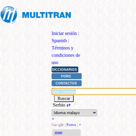
Iniciar sesión
|
Spanish
|
Términos y
condiciones de
uso
DICCIONARIOS
FORO
CONTACTOS
Serbio
⇄
+
G
o
o
g
l
e
|
Forvo
|
+
име