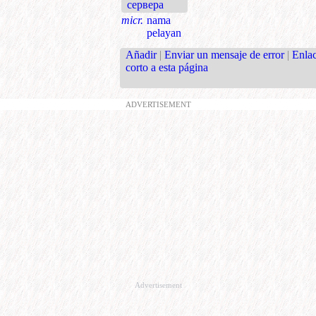
сервера
micr.
nama
pelayan
Añadir
|
Enviar un mensaje de error
|
Enla
corto a esta página
ADVERTISEMENT
Advertisement