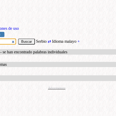
ones de uso
S
Serbio
⇄
Idioma malayo
+
e han encontrado palabras individuales
temas
Advertisement