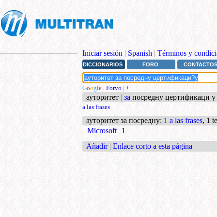
Iniciar sesión
|
Spanish
|
Términos y condici
DICCIONARIOS
FORO
CONTACTO
G
o
o
g
l
e
|
Forvo
|
+
ауторитет
|
за
посредну цертификаци у - s
a las frases
ауторитет за посредну
:
1 a las frases
, 1 
Microsoft
1
Añadir
|
Enlace corto a esta página