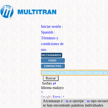
Iniciar sesión
|
Spanish
|
Términos y
condiciones de
uso
DICCIONARIOS
FORO
CONTACTOS
Serbio
⇄
Idioma malayo
+
G
o
o
g
l
e
|
Forvo
|
+
Апликаци е
|
за
и центре
|
за
про ектант
se han encontrado palabras individuales