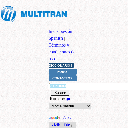
Iniciar sesión
|
Spanish
|
Términos y
condiciones de
uso
DICCIONARIOS
FORO
CONTACTOS
Rumano
⇄
+
G
o
o
g
l
e
|
Forvo
|
+
vizibilitáte
f