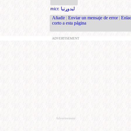
micr.
لیدوړتیا
Añadir
|
Enviar un mensaje de error
|
Enla
corto a esta página
ADVERTISEMENT
Advertisement