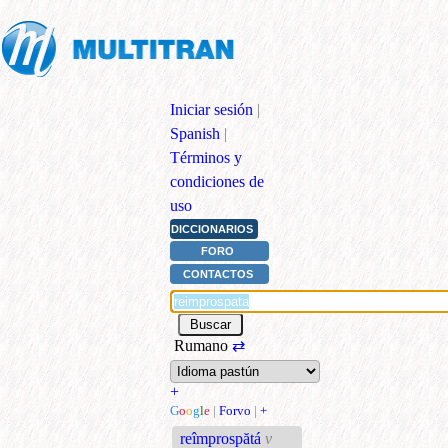
Iniciar sesión
|
Spanish
|
Términos y
condiciones de
uso
DICCIONARIOS
FORO
CONTACTOS
Rumano
⇄
+
G
o
o
g
l
e
|
Forvo
|
+
reîmprospătá
v