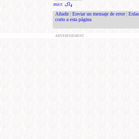
micr.
ډاک
Añadir
|
Enviar un mensaje de error
|
Enla
corto a esta página
ADVERTISEMENT