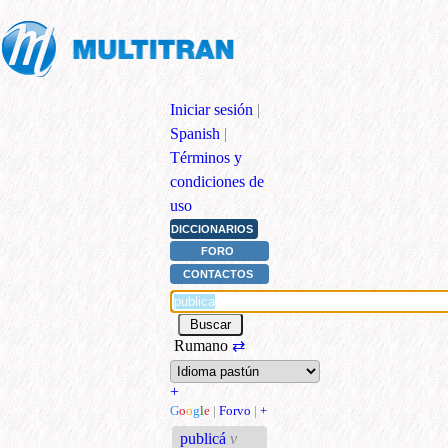
Iniciar sesión
|
Spanish
|
Términos y
condiciones de
uso
DICCIONARIOS
FORO
CONTACTOS
Rumano
⇄
+
G
o
o
g
l
e
|
Forvo
|
+
publicá
v