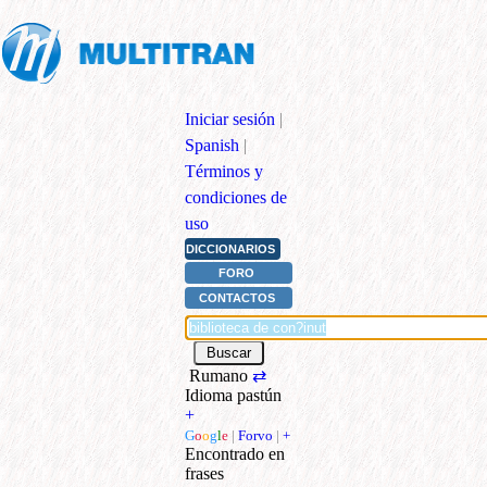
Iniciar sesión
|
Spanish
|
Términos y
condiciones de
uso
DICCIONARIOS
FORO
CONTACTOS
Rumano
⇄
Idioma pastún
+
G
o
o
g
l
e
|
Forvo
|
+
Encontrado en
frases