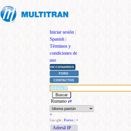
Iniciar sesión
|
Spanish
|
Términos y
condiciones de
uso
DICCIONARIOS
FORO
CONTACTOS
Rumano
⇄
+
G
o
o
g
l
e
|
Forvo
|
+
Adresă IP