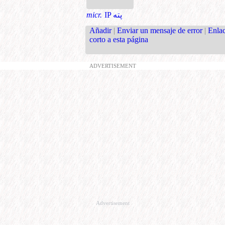
micr.
IP پته
Añadir
|
Enviar un mensaje de error
|
Enla
corto a esta página
ADVERTISEMENT
Advertisement