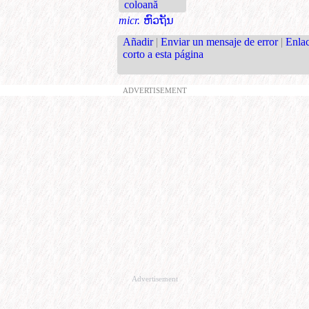
coloană
micr.
ຫົວຖັນ
Añadir
|
Enviar un mensaje de error
|
Enla
corto a esta página
ADVERTISEMENT
Advertisement