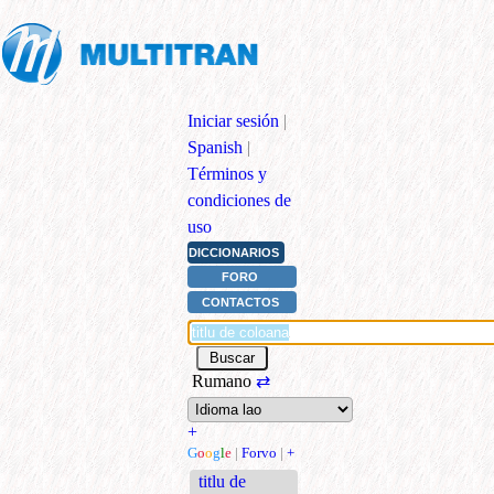
Iniciar sesión
|
Spanish
|
Términos y
condiciones de
uso
DICCIONARIOS
FORO
CONTACTOS
Rumano
⇄
+
G
o
o
g
l
e
|
Forvo
|
+
titlu de