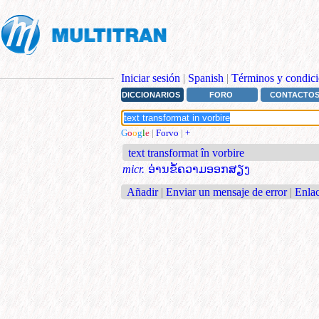
Iniciar sesión
|
Spanish
|
Términos y condici
DICCIONARIOS
FORO
CONTACTO
G
o
o
g
l
e
|
Forvo
|
+
text transformat în vorbire
micr.
ອ່ານຂໍ້ຄວາມອອກສຽງ
Añadir
|
Enviar un mensaje de error
|
Enlac