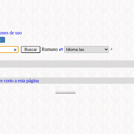
ones de uso
S
Rumano
⇄
+
e corto a esta página
Advertisement