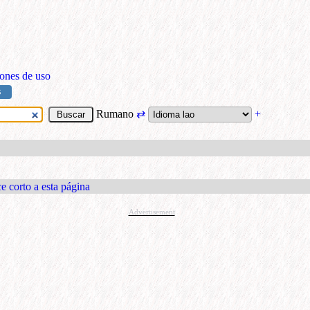
ones de uso
S
Rumano
⇄
+
e corto a esta página
Advertisement