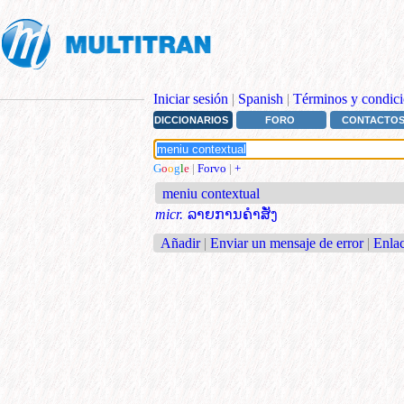
Iniciar sesión
|
Spanish
|
Términos y condici
DICCIONARIOS
FORO
CONTACTO
G
o
o
g
l
e
|
Forvo
|
+
meniu contextual
micr.
ລາຍການຄຳສັ່ງ
Añadir
|
Enviar un mensaje de error
|
Enlac