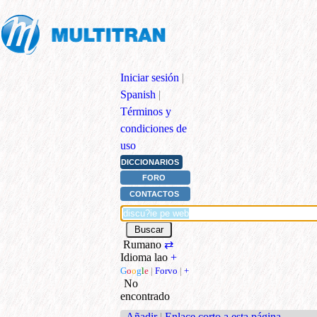
Iniciar sesión
|
Spanish
|
Términos y
condiciones de
uso
DICCIONARIOS
FORO
CONTACTOS
Rumano
⇄
Idioma lao
+
G
o
o
g
l
e
|
Forvo
|
+
No
encontrado
Añadir
|
Enlace corto a esta página