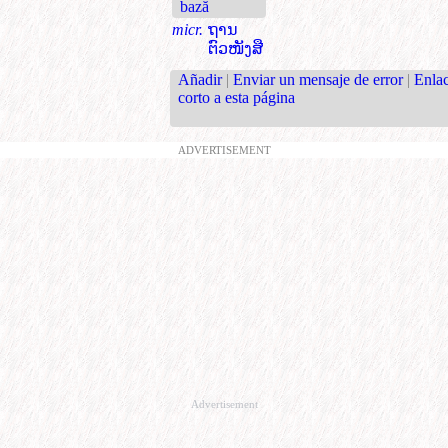
bază
micr.
ຖານ
ຕົວໜັງສື
Añadir
|
Enviar un mensaje de error
|
Enla
corto a esta página
ADVERTISEMENT
Advertisement