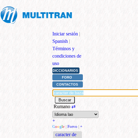
Iniciar sesión
|
Spanish
|
Términos y
condiciones de
uso
DICCIONARIOS
FORO
CONTACTOS
Rumano
⇄
+
G
o
o
g
l
e
|
Forvo
|
+
caracter de