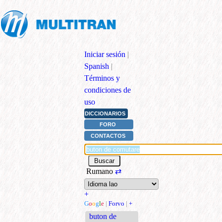
Iniciar sesión
|
Spanish
|
Términos y
condiciones de
uso
DICCIONARIOS
FORO
CONTACTOS
Rumano
⇄
+
G
o
o
g
l
e
|
Forvo
|
+
buton de