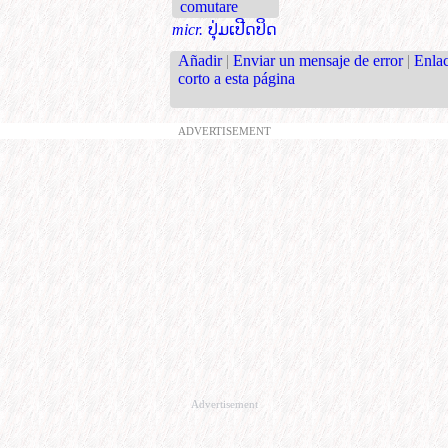
comutare
micr.
ປຸ່ມເປີດປິດ
Añadir
|
Enviar un mensaje de error
|
Enla
corto a esta página
ADVERTISEMENT
Advertisement