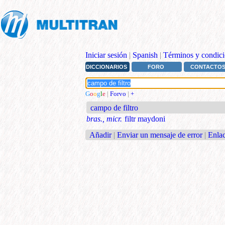
Iniciar sesión
|
Spanish
|
Términos y condici
DICCIONARIOS
FORO
CONTACTO
G
o
o
g
l
e
|
Forvo
|
+
campo de filtro
bras., micr.
filtr maydoni
Añadir
|
Enviar un mensaje de error
|
Enlac